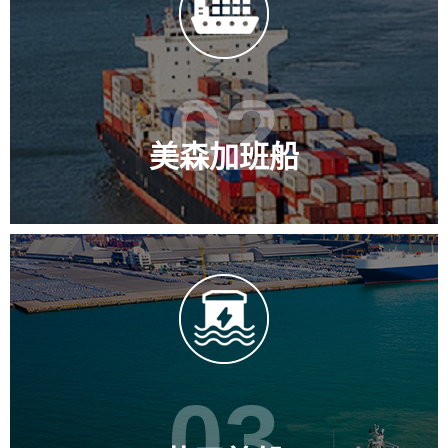
02
美森加班船
03