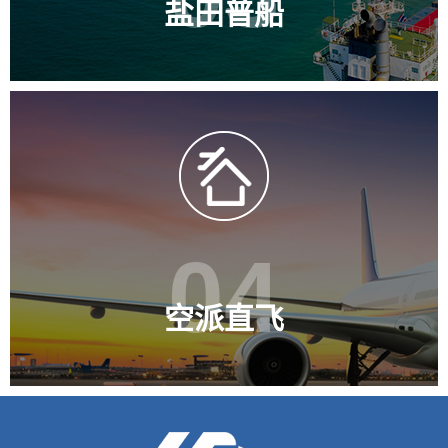
盐田普船
04
空派直飞